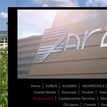
Home
KUBUS
KUADRO
SKORREVOLE a
Grandi Vetrate
Sezionale
Prodotti
Vide
Realizzazioni
Caratteristiche Tecniche
Novi
Chi siamo
Contatti
Dov