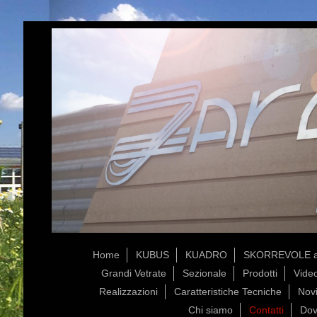
Home
KUBUS
KUADRO
SKORREVOLE a
Grandi Vetrate
Sezionale
Prodotti
Vide
Realizzazioni
Caratteristiche Tecniche
Novi
Chi siamo
Contatti
Dov