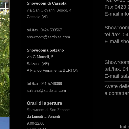
Showroom di Cassola
Fax 0423 
via San Giovanni Bosco, 4
E-mail in
Cassola (VI)
Showroom 
tel./fax. 0424 533567
tel./fax. 
showroom@zardplas.com
E-mail s
Showrooma Salzano
via G.Mameli, 5
Showrooma
Salzano (VE)
tel./fax. 
A Fianco Ferramenta BERTON
E-mail sa
tel./fax. 041 5746066
Avete dell
salzano@zardplas.com
a contatta
Orari di apertura
Showroom di San Zenone
da Lunedì a Venerdì
9:00-12:00
Indi