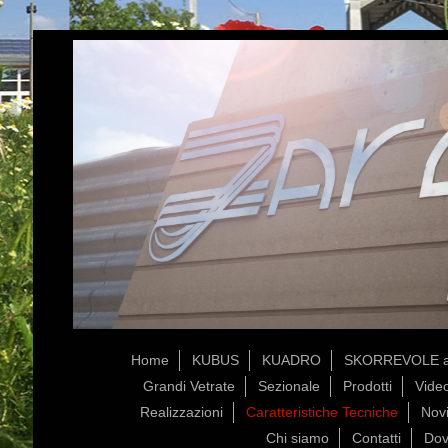
Home
KUBUS
KUADRO
SKORREVOLE a
Grandi Vetrate
Sezionale
Prodotti
Vide
Realizzazioni
Caratteristiche Tecniche
Novi
Chi siamo
Contatti
Dov