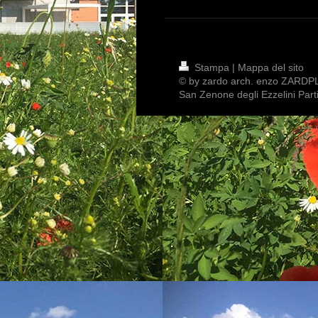
Stampa
|
Mappa del sito
© by zardo arch. enzo ZARDP
San Zenone degli Ezzelini Par