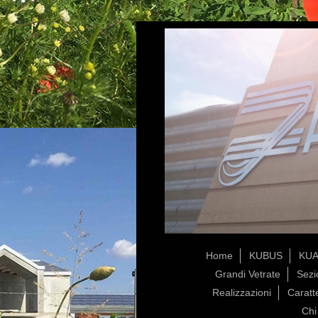
Home
KUBUS
KU
Grandi Vetrate
Sezi
Realizzazioni
Caratt
Chi