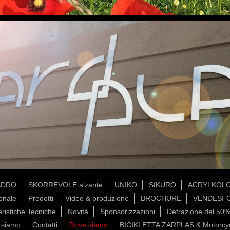
ADRO
SKORREVOLE alzante
UNIKO
SIKURO
ACRYLKOL
onale
Prodotti
Video & produzione
BROCHURE
VENDESI-
eristiche Tecniche
Novità
Sponsorizzazioni
Detrazione del 50
 siamo
Contatti
Dove siamo
BICIKLETTA ZARPLAS & Motorcy