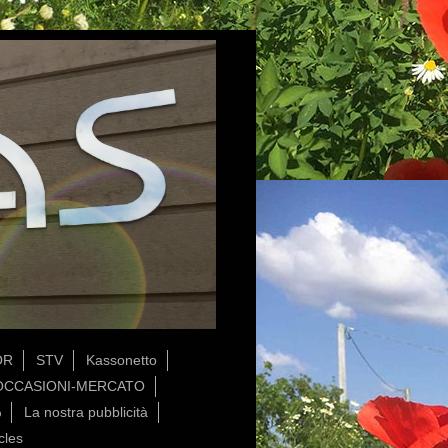
OR
STV
Kassonetto
OCCASIONI-MERCATO
%
La nostra pubblicità
cles