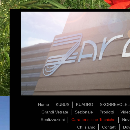
Home
KUBUS
KUADRO
SKORREVOLE a
Grandi Vetrate
Sezionale
Prodotti
Vide
Realizzazioni
Caratteristiche Tecniche
Novi
Chi siamo
Contatti
Dov