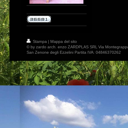
Stampa
|
Mappa del sito
© by zardo arch. enzo ZARDPLAS SRL Via Montegrapp
San Zenone degli Ezzelini Partita IVA: 04846370262