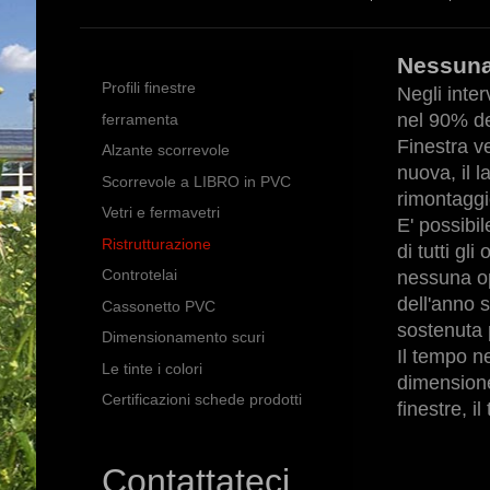
Nessuna
Profili finestre
Negli inter
nel 90% de
ferramenta
Finestra v
Alzante scorrevole
nuova, il l
Scorrevole a LIBRO in PVC
rimontaggi
Vetri e fermavetri
E' possibil
Ristrutturazione
di tutti g
nessuna ope
Controtelai
dell'anno 
Cassonetto PVC
sostenuta p
Dimensionamento scuri
Il tempo n
Le tinte i colori
dimensione
Certificazioni schede prodotti
finestre, 
Contattateci