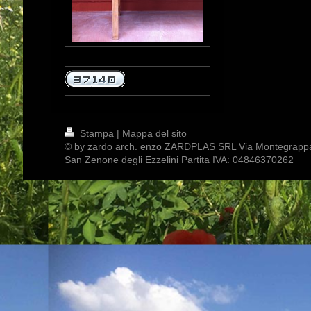
Stampa
|
Mappa del sito
© by zardo arch. enzo ZARDPLAS SRL Via Montegrapp
San Zenone degli Ezzelini Partita IVA: 04846370262