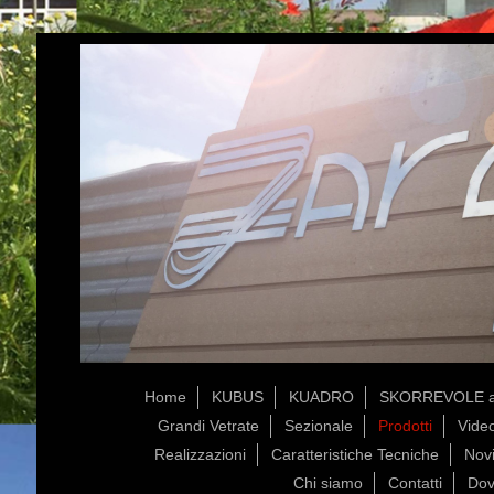
Home
KUBUS
KUADRO
SKORREVOLE a
Grandi Vetrate
Sezionale
Prodotti
Vide
Realizzazioni
Caratteristiche Tecniche
Novi
Chi siamo
Contatti
Dov