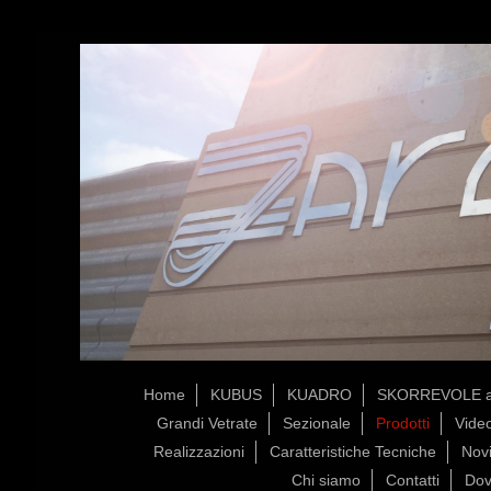
Home
KUBUS
KUADRO
SKORREVOLE a
Grandi Vetrate
Sezionale
Prodotti
Vide
Realizzazioni
Caratteristiche Tecniche
Novi
Chi siamo
Contatti
Dov