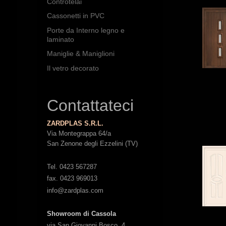
Controtelai
Cassonetti in PVC
Porte da Interno legno e
laminato
Maniglie & Maniglioni
Il vetro decorato
Contattateci
ZARDPLAS S.R.L.
Via Montegrappa 64/a
San Zenone degli Ezzelini (TV)
Tel. 0423 567287
fax. 0423 969013
info@zardplas.com
Showroom di Cassola
via San Giovanni Bosco, 4